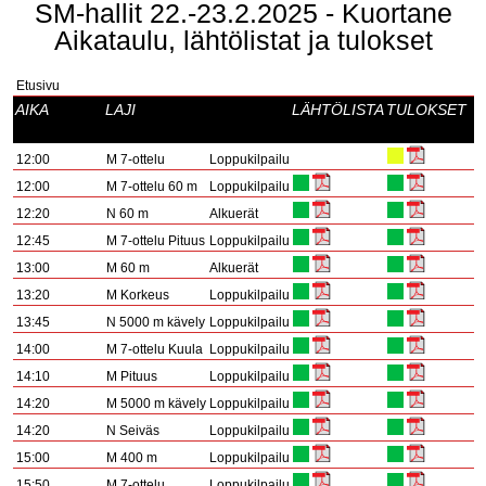
SM-hallit 22.-23.2.2025 - Kuortane
Aikataulu, lähtölistat ja tulokset
Etusivu
AIKA
LAJI
LÄHTÖLISTA
TULOKSET
12:00
M 7-ottelu
Loppukilpailu
12:00
M 7-ottelu 60 m
Loppukilpailu
12:20
N 60 m
Alkuerät
12:45
M 7-ottelu Pituus
Loppukilpailu
13:00
M 60 m
Alkuerät
13:20
M Korkeus
Loppukilpailu
13:45
N 5000 m kävely
Loppukilpailu
14:00
M 7-ottelu Kuula
Loppukilpailu
14:10
M Pituus
Loppukilpailu
14:20
M 5000 m kävely
Loppukilpailu
14:20
N Seiväs
Loppukilpailu
15:00
M 400 m
Loppukilpailu
15:50
M 7-ottelu
Loppukilpailu