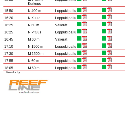
Korkeus
15:50
N 400 m
Loppukilpailu
16:20
N Kuula
Loppukilpailu
16:25
N 60 m
Välierät
16:25
N Pituus
Loppukilpailu
16:45
M 60 m
Välierät
17:10
N 1500 m
Loppukilpailu
17:30
M 1500 m
Loppukilpailu
17:55
N 60 m
Loppukilpailu
18:05
M 60 m
Loppukilpailu
Results by: