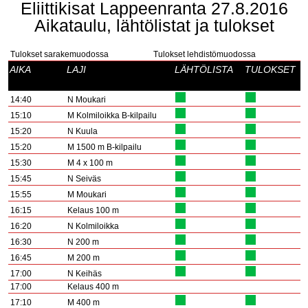
Eliittikisat Lappeenranta 27.8.2016
Aikataulu, lähtölistat ja tulokset
Tulokset sarakemuodossa
Tulokset lehdistömuodossa
AIKA
LAJI
LÄHTÖLISTA
TULOKSET
14:40
N Moukari
15:10
M Kolmiloikka B-kilpailu
15:20
N Kuula
15:20
M 1500 m B-kilpailu
15:30
M 4 x 100 m
15:45
N Seiväs
15:55
M Moukari
16:15
Kelaus 100 m
16:20
N Kolmiloikka
16:30
N 200 m
16:45
M 200 m
17:00
N Keihäs
17:00
Kelaus 400 m
17:10
M 400 m