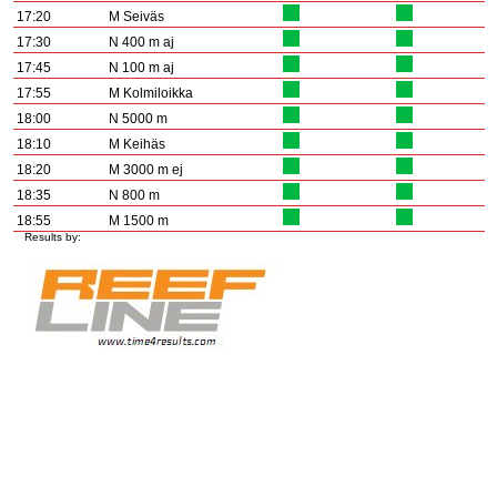
17:20
M Seiväs
17:30
N 400 m aj
17:45
N 100 m aj
17:55
M Kolmiloikka
18:00
N 5000 m
18:10
M Keihäs
18:20
M 3000 m ej
18:35
N 800 m
18:55
M 1500 m
Results by: